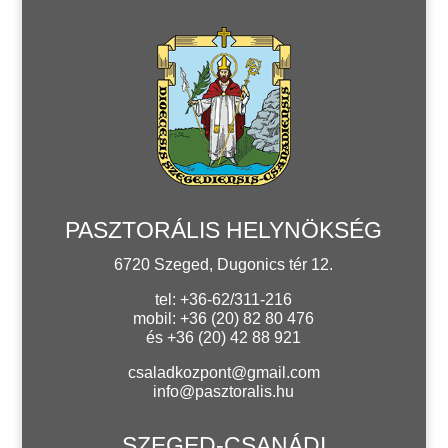
PASZTORÁLIS HELYNÖKSÉG
6720 Szeged, Dugonics tér 12.
tel: +36-62/311-216
mobil: +36 (20) 82 80 476
és +36 (20) 42 88 921
csaladkozpont@gmail.com
info@pasztoralis.hu
SZEGED-CSANÁDI