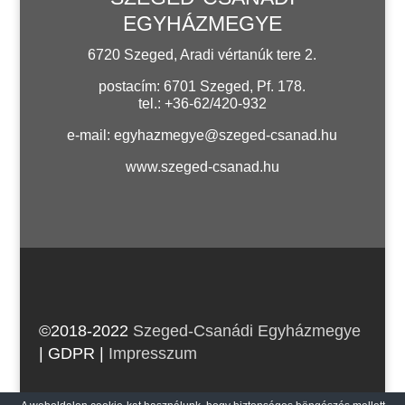
EGYHÁZMEGYE
6720 Szeged, Aradi vértanúk tere 2.
postacím: 6701 Szeged, Pf. 178.
tel.: +36-62/420-932
e-mail:
egyhazmegye@szeged-csanad.hu
www.szeged-csanad.hu
©2018-2022
Szeged-Csanádi Egyházmegye
| GDPR
|
Impresszum
web:
craetive.hu
| host:
rackforest.com