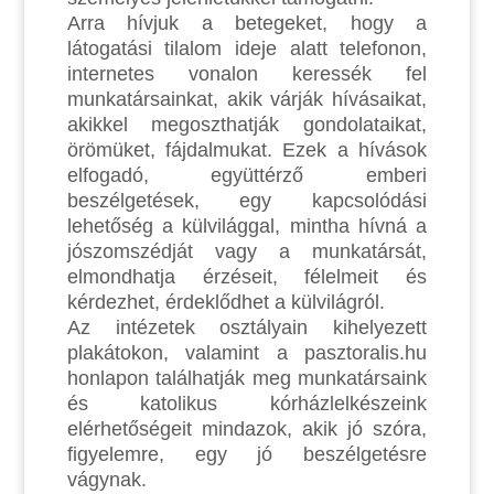
Arra hívjuk a betegeket, hogy a
látogatási tilalom ideje alatt telefonon,
internetes vonalon keressék fel
munkatársainkat, akik várják hívásaikat,
akikkel megoszthatják gondolataikat,
örömüket, fájdalmukat. Ezek a hívások
elfogadó, együttérző emberi
beszélgetések, egy kapcsolódási
lehetőség a külvilággal, mintha hívná a
jószomszédját vagy a munkatársát,
elmondhatja érzéseit, félelmeit és
kérdezhet, érdeklődhet a külvilágról.
Az intézetek osztályain kihelyezett
plakátokon, valamint a pasztoralis.hu
honlapon találhatják meg munkatársaink
és katolikus kórházlelkészeink
elérhetőségeit mindazok, akik jó szóra,
figyelemre, egy jó beszélgetésre
vágynak.