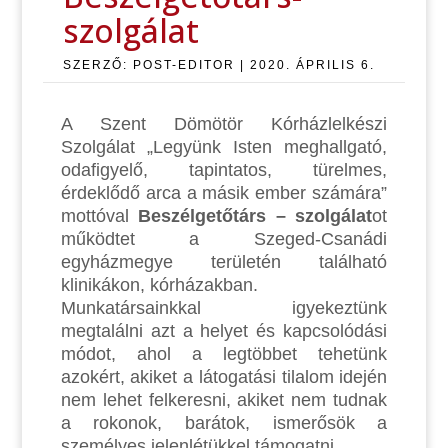
szolgálat
SZERZŐ:
POST-EDITOR
|
2020. ÁPRILIS 6.
A Szent Dömötör Kórházlelkészi
Szolgálat „Legyünk Isten meghallgató,
odafigyelő, tapintatos, türelmes,
érdeklődő arca a másik ember számára”
mottóval
Beszélgetőtárs – szolgálat
ot
működtet a Szeged-Csanádi
egyházmegye területén található
klinikákon, kórházakban.
Munkatársainkkal igyekeztünk
megtalálni azt a helyet és kapcsolódási
módot, ahol a legtöbbet tehetünk
azokért, akiket a látogatási tilalom idején
nem lehet felkeresni, akiket nem tudnak
a rokonok, barátok, ismerősök a
személyes jelenlétükkel támogatni.