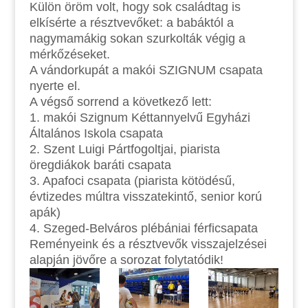
Külön öröm volt, hogy sok családtag is
elkísérte a résztvevőket: a babáktól a
nagymamákig sokan szurkolták végig a
mérkőzéseket.
A vándorkupát a makói SZIGNUM csapata
nyerte el.
A végső sorrend a következő lett:
1. makói
Szignum Kéttannyelvű Egyházi
Általános Iskola csapata
2. Szent Luigi Pártfogoltjai, piarista
öregdiákok baráti csapata
3. Apafoci csapata (piarista kötödésű,
évtizedes múltra visszatekintő, senior korú
apák)
4. Szeged-Belváros plébániai férficsapata
Reményeink és a résztvevők visszajelzései
alapján jövőre a sorozat folytatódik!