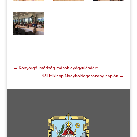
←
Könyörgő imádság mások gyógyulásáért
Női lelkinap Nagyboldogasszony napján
→