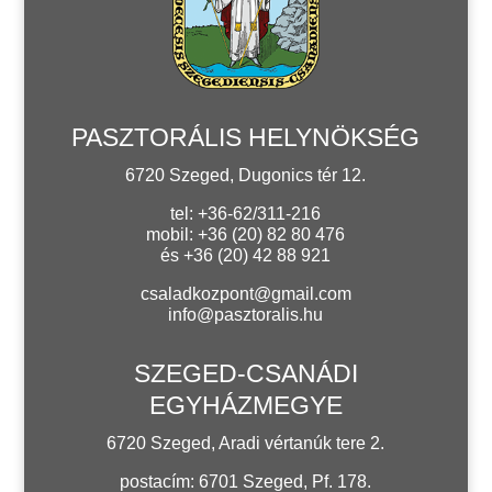
PASZTORÁLIS HELYNÖKSÉG
6720 Szeged, Dugonics tér 12.
tel: +36-62/311-216
mobil: +36 (20) 82 80 476
és +36 (20) 42 88 921
csaladkozpont@gmail.com
info@pasztoralis.hu
SZEGED-CSANÁDI
EGYHÁZMEGYE
6720 Szeged, Aradi vértanúk tere 2.
postacím: 6701 Szeged, Pf. 178.