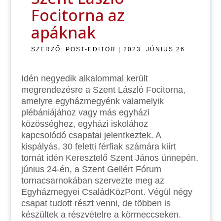
Focitorna az
apáknak
SZERZŐ:
POST-EDITOR
|
2023. JÚNIUS 26.
Idén negyedik alkalommal került
megrendezésre a Szent László Focitorna,
amelyre egyházmegyénk valamelyik
p
lébániájához vagy más egyházi
közösséghez, egyházi iskolához
kapcsolódó csapatai jelentkeztek. A
kispályás, 30 feletti férfiak számára kiírt
tornát idén Keresztelő Szent János ünnepén,
június 24-én, a Szent Gellért Fórum
tornacsarnokában szervezte meg az
Egyházmegyei CsaládKözPont. Végül négy
csapat tudott részt venni, de többen is
készültek a részvételre a körmeccseken.