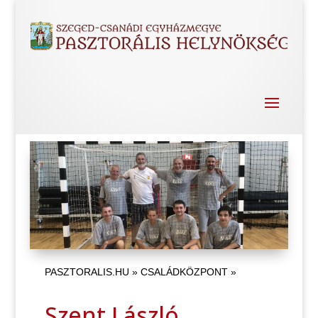
PASZTORALIS.HU
»
CSALÁDKÖZPONT
»
Szent László