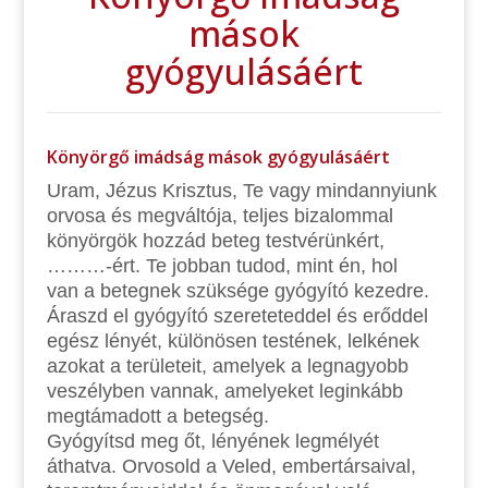
mások
gyógyulásáért
Könyörgő imádság mások gyógyulásáért
Uram, Jézus Krisztus, Te vagy mindannyiunk
orvosa és megváltója, teljes bizalommal
könyörgök hozzád beteg testvérünkért,
………-ért. Te jobban tudod, mint én, hol
van a betegnek szüksége gyógyító kezedre.
Áraszd el gyógyító szereteteddel és erőddel
egész lényét, különösen testének, lelkének
azokat a területeit, amelyek a legnagyobb
veszélyben vannak, amelyeket leginkább
megtámadott a betegség.
Gyógyítsd meg őt, lényének legmélyét
áthatva. Orvosold a Veled, embertársaival,