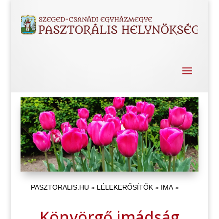
PASZTORALIS.HU
»
LÉLEKERŐSÍTŐK
»
IMA
»
Könyörgő imádság