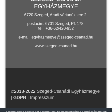
EGYHÁZMEGYE
6720 Szeged, Aradi vértanúk tere 2.
postacím: 6701 Szeged, Pf. 178.
tel.: +36-62/420-932
e-mail:
egyhazmegye@szeged-csanad.hu
www.szeged-csanad.hu
©2018-2022
Szeged-Csanádi Egyházmegye
| GDPR
|
Impresszum
web:
craetive.hu
| host:
rackforest.com