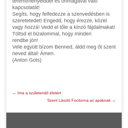
teremtményeiddel és önmagával való
kapcsolatát!
Segíts, hogy felfedezze a szenvedésben is
szeretetedet! Engedd, hogy érezze, közel
vagy hozzá! Vedd el tőle a kínzó fájdalmakat!
Töltsd el bizalommal, hogy minden
rendbe jön!
Vele együtt bízom Benned, áldd meg őt szent
neved által! Ámen.
(Anton Gots)
←
Ima a születendő életért
Szent László Focitorna az apáknak
→