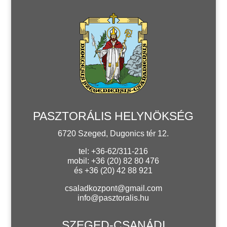
PASZTORÁLIS HELYNÖKSÉG
6720 Szeged, Dugonics tér 12.
tel: +36-62/311-216
mobil: +36 (20) 82 80 476
és +36 (20) 42 88 921
csaladkozpont@gmail.com
info@pasztoralis.hu
SZEGED-CSANÁDI