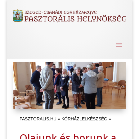
PASZTORALIS.HU
»
KÓRHÁZLELKÉSZSÉG
»
Olajunk és borunk a