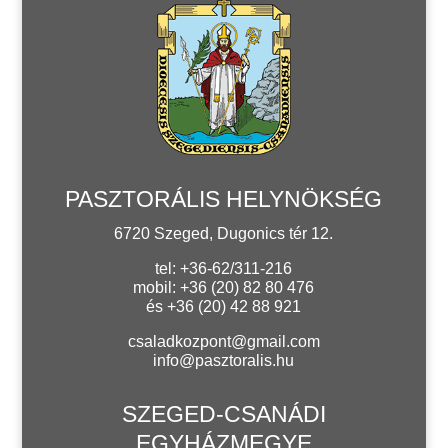
PASZTORÁLIS HELYNÖKSÉG
6720 Szeged, Dugonics tér 12.
tel: +36-62/311-216
mobil: +36 (20) 82 80 476
és +36 (20) 42 88 921
csaladkozpont@gmail.com
info@pasztoralis.hu
SZEGED-CSANÁDI
EGYHÁZMEGYE