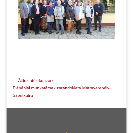
←
Áldoztatók képzése
Plébániai munkatársak zarándoklata Mátraverebély-
Szentkútra
→