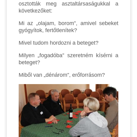
osztották meg asztaltársaságukkal a
következőket:
Mi az „olajam, borom”, amivel sebeket
gyógyítok, fertőtlenítek?
Mivel tudom hordozni a beteget?
Milyen „fogadóba” szeretném kísérni a
beteget?
Miből van „dénárom”, erőforrásom?