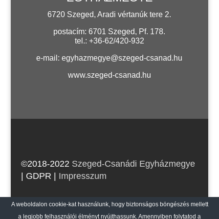
6720 Szeged, Aradi vértanúk tere 2.
postacím: 6701 Szeged, Pf. 178.
tel.: +36-62/420-932
e-mail:
egyhazmegye@szeged-csanad.hu
www.szeged-csanad.hu
©2018-2022
Szeged-Csanádi Egyházmegye
| GDPR
|
Impresszum
web:
craetive.hu
| host:
rackforest.com
A weboldalon cookie-kat használunk, hogy biztonságos böngészés mellett
a legjobb felhasználói élményt nyújthassunk. Amennyiben folytatod a