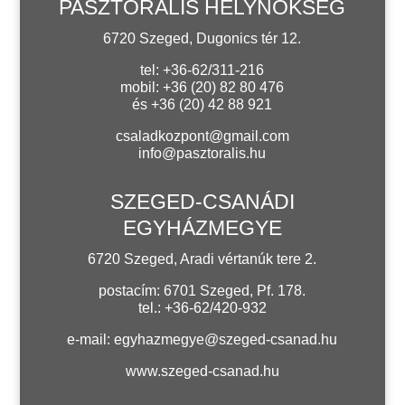
PASZTORÁLIS HELYNÖKSÉG
6720 Szeged, Dugonics tér 12.
tel: +36-62/311-216
mobil: +36 (20) 82 80 476
és +36 (20) 42 88 921
csaladkozpont@gmail.com
info@pasztoralis.hu
SZEGED-CSANÁDI
EGYHÁZMEGYE
6720 Szeged, Aradi vértanúk tere 2.
postacím: 6701 Szeged, Pf. 178.
tel.: +36-62/420-932
e-mail:
egyhazmegye@szeged-csanad.hu
www.szeged-csanad.hu