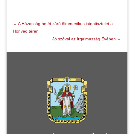
←
A Házasság hetét záró ökumenikus istentisztelet a
Honvéd téren
Jó szóval az Irgalmasság Évében
→