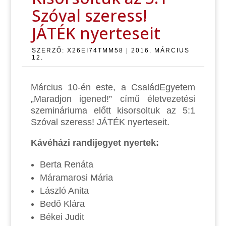
Szóval szeress!
JÁTÉK nyerteseit
SZERZŐ:
X26EI74TMM58
|
2016. MÁRCIUS
12.
Március 10-én este, a CsaládEgyetem
„Maradjon igened!” című életvezetési
szemináriuma előtt kisorsoltuk az 5:1
Szóval szeress! JÁTÉK nyerteseit.
Kávéházi randijegyet nyertek:
Berta Renáta
Máramarosi Mária
László Anita
Bedő Klára
Békei Judit