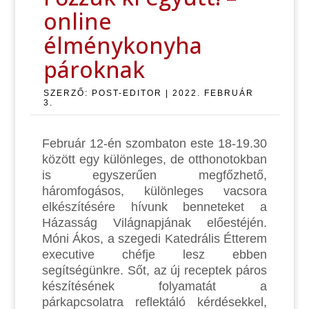
online
élménykonyha
pároknak
SZERZŐ:
POST-EDITOR
|
2022. FEBRUÁR
3.
Február 12-én szombaton este 18-19.30
között egy különleges, de otthonotokban
is egyszerűen megfőzhető,
háromfogásos, különleges vacsora
elkészítésére hívunk benneteket a
Házasság Világnapjának előestéjén.
Móni Ákos, a szegedi Katedrális Étterem
executive chéfje lesz ebben
segítségünkre. Sőt, az új receptek páros
készítésének folyamatát a
párkapcsolatra reflektáló kérdésekkel,