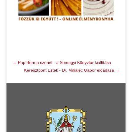
←
Papírforma szerint - a Somogyi Könyvtár kiállítása
Keresztpont Esték - Dr. Mihalec Gábor előadása
→