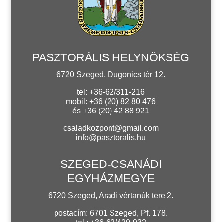
PASZTORÁLIS HELYNÖKSÉG
6720 Szeged, Dugonics tér 12.
tel: +36-62/311-216
mobil: +36 (20) 82 80 476
és +36 (20) 42 88 921
csaladkozpont@gmail.com
info@pasztoralis.hu
SZEGED-CSANÁDI
EGYHÁZMEGYE
6720 Szeged, Aradi vértanúk tere 2.
postacím: 6701 Szeged, Pf. 178.