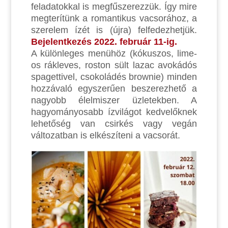
feladatokkal is megfűszerezzük. Így mire
megterítünk a romantikus vacsorához, a
szerelem ízét is (újra) felfedezhetjük.
Bejelentkezés 2022. február 11-ig.
A különleges menühöz (kókuszos, lime-
os rákleves, roston sült lazac avokádós
spagettivel, csokoládés brownie) minden
hozzávaló egyszerűen beszerezhető a
nagyobb élelmiszer üzletekben. A
hagyományosabb ízvilágot kedvelőknek
lehetőség van csirkés vagy vegán
változatban is elkészíteni a vacsorát.