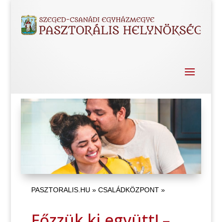
PASZTORALIS.HU
»
CSALÁDKÖZPONT
»
Főzzük ki együtt! –