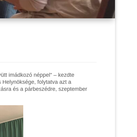
gyütt imádkozó néppel” – kezdte
Helynöksége, folytatva azt a
ozásra és a párbeszédre, szeptember