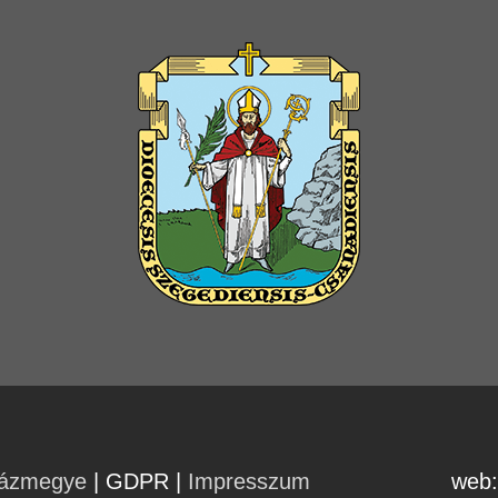
házmegye
| GDPR
|
Impresszum
web