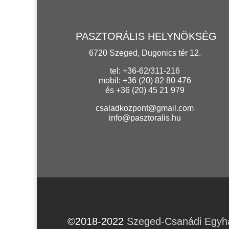
PASZTORÁLIS HELYNÖKSÉG
6720 Szeged, Dugonics tér 12.
tel: +36-62/311-216
mobil: +36 (20) 82 80 476
és +36 (20) 45 21 979
csaladkozpont@gmail.com
info@pasztoralis.hu
©2018-2022
Szeged-Csanádi Egy