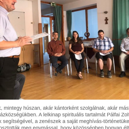
k, mintegy húszan, akár kántorként szolgálnak, akár másf
özségükben. A lelkinap spirituális tartalmát Pálfai Zolt
 segítségével, a zenészek a saját meghívás-történetüket
osztották meg egymással, hogy közösségben hogyan élhe