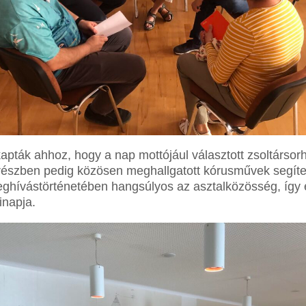
apták ahhoz, hogy a nap mottójául választott zsoltársorho
részben pedig közösen meghallgatott kórusművek segítet
eghívástörténetében hangsúlyos az asztalközösség, így 
inapja.