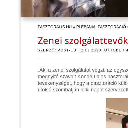
PASZTORALIS.HU
»
PLÉBÁNIAI PASZTORÁCIÓ
Zenei szolgálattevők
SZERZŐ:
POST-EDITOR
|
2023. OKTÓBER 4
„Aki a zenei szolgálatot végzi, az egys
megnyitó szavait Kondé Lajos pasztorá
tevékenységét, hogy a pasztoráció külö
utolsó szombatján lelki napot szervezet