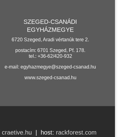
SZEGED-CSANÁDI
EGYHÁZMEGYE
6720 Szeged, Aradi vértanúk tere 2.
postacím: 6701 Szeged, Pf. 178.
tel.: +36-62/420-932
e-mail:
egyhazmegye@szeged-csanad.hu
www.szeged-csanad.hu
:
craetive.hu
| host:
rackforest.com