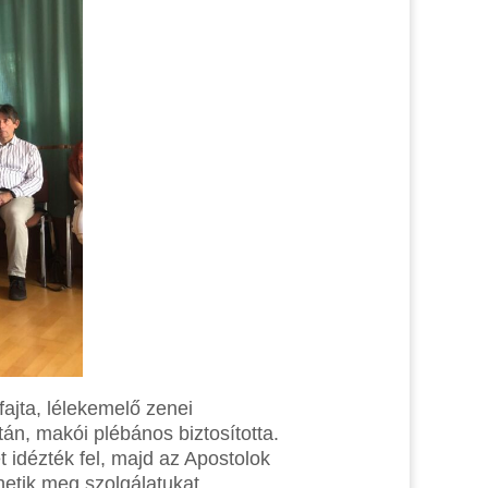
ajta, lélekemelő zenei
án, makói plébános biztosította.
 idézték fel, majd az Apostolok
tik meg szolgálatukat.