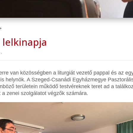
»
 lelkinapja
.
zerre van közösségben a liturgiát vezető pappal és az e
lis helynök. A Szeged-Csanádi Egyházmegye Pasztorális 
nböző területein működő testvéreknek teret ad a találk
t a zenei szolgálatot végzők számára.