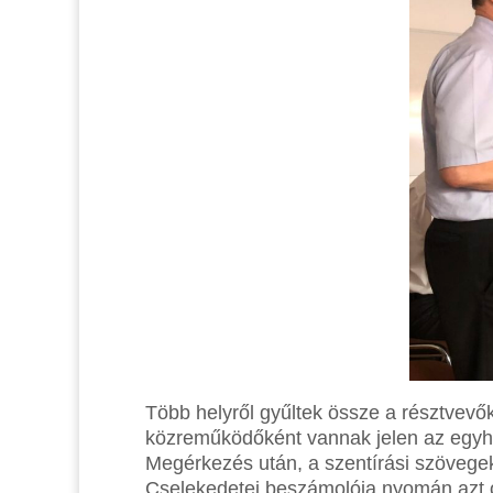
Több helyről gyűltek össze a résztvevő
közreműködőként vannak jelen az egyházk
Megérkezés után, a szentírási szövegek
Cselekedetei beszámolója nyomán azt 