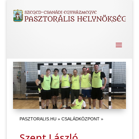
PASZTORALIS.HU
»
CSALÁDKÖZPONT
»
Szent László