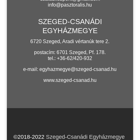
info@pasztoralis.hu
SZEGED-CSANÁDI
EGYHÁZMEGYE
6720 Szeged, Aradi vértanúk tere 2.
postacím: 6701 Szeged, Pf. 178.
tel.: +36-62/420-932
e-mail:
egyhazmegye@szeged-csanad.hu
www.szeged-csanad.hu
©2018-2022
Szeged-Csanádi Egyházmegye