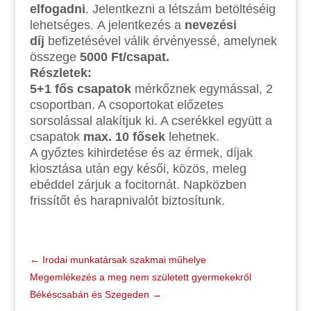
elfogadni
. Jelentkezni a létszám betöltéséig
lehetséges. A jelentkezés a
nevezési
díj
befizetésével válik érvényessé, amelynek
összege
5000 Ft/csapat.
Részletek:
5+1 f
ő
s csapatok
mérkőznek egymással, 2
csoportban. A csoportokat előzetes
sorsolással alakítjuk ki. A cserékkel együtt a
csapatok
max. 10 f
ő
sek
lehetnek.
A győztes kihirdetése és az érmek, díjak
kiosztása után egy késői, közös, meleg
ebéddel zárjuk a focitornát. Napközben
frissítőt és harapnivalót biztosítunk.
←
Irodai munkatársak szakmai műhelye
Megemlékezés a meg nem született gyermekekről
Békéscsabán és Szegeden
→