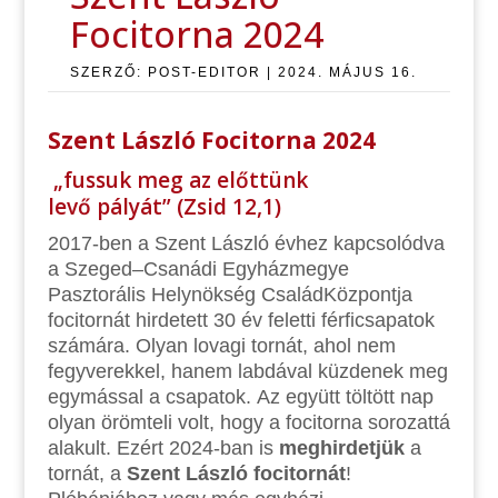
Focitorna 2024
SZERZŐ:
POST-EDITOR
|
2024. MÁJUS 16.
Szent László Focitorna 2024
„fussuk meg az előttünk
levő pályát” (Zsid 12,1)
2017-ben a Szent László évhez kapcsolódva
a Szeged–Csanádi Egyházmegye
Pasztorális Helynökség CsaládKözpontja
focitornát hirdetett 30 év feletti férficsapatok
számára. Olyan lovagi tornát, ahol nem
fegyverekkel, hanem labdával küzdenek meg
egymással a csapatok. Az együtt töltött nap
olyan örömteli volt, hogy a focitorna sorozattá
alakult. Ezért 2024-ban is
meghirdetjük
a
tornát, a
Szent László focitornát
!