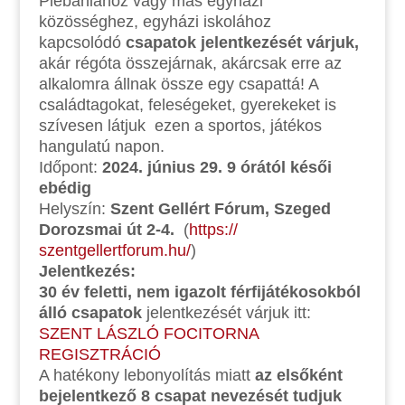
Plébániához vagy más egyházi
közösséghez, egyházi iskolához
kapcsolódó
csapatok jelentkezését várjuk,
akár régóta összejárnak, akárcsak erre az
alkalomra állnak össze egy csapattá! A
családtagokat, feleségeket, gyerekeket is
szívesen látjuk ezen a sportos, játékos
hangulatú napon.
Időpont:
2024. június
29. 9 órától késői
ebédig
Helyszín:
Szent Gellért Fórum, Szeged
Dorozsmai út 2-4.
(
https://
szentgellertforum.hu/
)
Jelentkezés:
30 év feletti, nem igazolt férfijátékosokból
álló csapatok
jelentkezését várjuk itt:
SZENT LÁSZLÓ FOCITORNA
REGISZTRÁCIÓ
A hatékony lebonyolítás miatt
az els
ő
k
é
nt
bejelentkez
ő
8 csapat nevez
é
s
é
t tudjuk