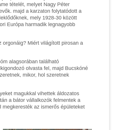
me tételét, melyet Nagy Péter
evők. majd a karzaton folytatódott a
deklődőknek, mely 1928-30 között
kkori Európa harmadik legnagyobb
 orgonáig? Miért világított pirosan a
Dóm alagsorában található
elkigondozó olvasta fel, majd Bucskóné
zeretnek, mikor, hol szeretnek
elyeket magukkal vihettek áldozatos
tán a bátor vállalkozók felmentek a
l megkeresték az ismerős épületeket