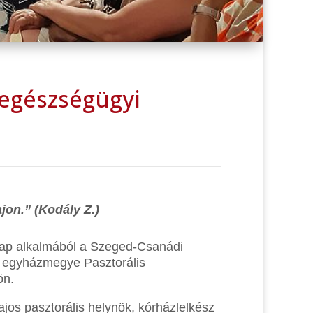
 egészségügyi
ajon.” (Kodály Z.)
ap alkalmából a
Szeged-Csanádi
 egyházmegye Pasztorális
ön.
os pasztorális helynök, kórházlelkész