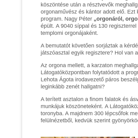
köszöntése után a résztvevők meghallga
orgonaművész és kántor adott elő.
Ezt 
program. Nagy Péter
„orgonáról, orgo
épült.
A
9040 síppal és 130 regiszterre
templomi orgonájaként.
A bemutatót követően sorjáztak a kérdése
játszóasztal egyik regisztere? Hol van 
Az orgona mellett, a karzaton meghallg
Látogatóközpontban folytatódott a pro
Lehota Ágota irodavezető páros beszélge
leginkább zenét hallgatni
?
A terített asztalon a finom falatok és 
munkájuk köszöneteként.
A Látogatóköz
toronyba. A majdnem 300 lépcsőfok meg
felülnézetből, kedvük szerint gyönyörk