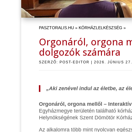
PASZTORALIS.HU
»
KÓRHÁZLELKÉSZSÉG
»
Orgonáról, orgona m
dolgozók számára
SZERZŐ:
POST-EDITOR
|
2026. JÚNIUS 27
„Aki zenével indul az életbe, az él
Orgonáról, orgona mellől – Interakt
Egyházmegye területén található kórh
Helynökségének Szent Dömötör Kórházl
Az alkalomra több mint nyolcvan egészs