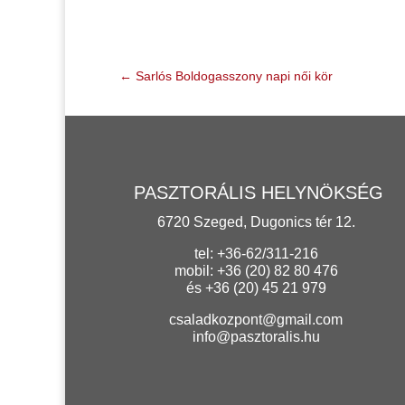
←
Sarlós Boldogasszony napi női kör
PASZTORÁLIS HELYNÖKSÉG
6720 Szeged, Dugonics tér 12.
tel: +36-62/311-216
mobil: +36 (20) 82 80 476
és +36 (20) 45 21 979
csaladkozpont@gmail.com
info@pasztoralis.hu