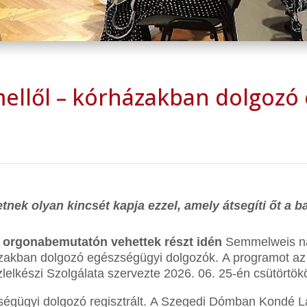
ellől – kórházakban dolgozó
.
etnek olyan kincsét kapja ezzel, amely átsegíti őt a b
ív orgonabemutatón vehettek részt idén
Semmelweis n
ázakban dolgozó egészségügyi dolgozók.
A programot az
elkészi Szolgálata szervezte
2026. 06. 25-én csütörtök
égügyi dolgozó regisztrált.
A Szegedi Dómban Kondé Laj