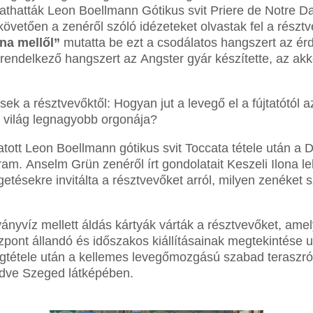
thatták Leon Boellmann Gótikus svit Priere de Notre Da
követően a zenéről szóló idézeteket olvastak fel a résztv
na mellől”
mutatta be ezt a csodálatos hangszert az ér
l rendelkező hangszert az
Angster gyár készítette, az a
k a résztvevőktől: Hogyan jut a levegő el a fújtatótól az
a világ legnagyobb orgonája?
atott Leon Boellmann gótikus svit Toccata tétele után a 
gram.
Anselm Grün zenéről írt gondolatait Keszeli Ilona l
tésekre invitálta a résztvevőket arról, milyen zenéket s
ásványvíz mellett áldás kártyák várták a résztvevőket, am
pont állandó és időszakos kiállításainak megtekintése u
tétele után a kellemes levegőmozgású szabad teraszró
ödve Szeged látképében.