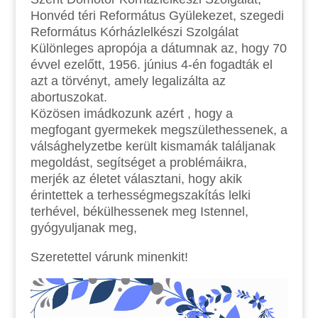
Honvéd téri Református Gyülekezet, szegedi
Református Kórházlelkészi Szolgálat
Különleges apropója a dátumnak az, hogy 70
évvel ezelőtt, 1956. június 4-én fogadták el
azt a törvényt, amely legalizálta az
abortuszokat.
Közösen imádkozunk azért , hogy a
megfogant gyermekek megszülethessenek, a
válsághelyzetbe került kismamák találjanak
megoldást, segítséget a problémáikra,
merjék az életet választani, hogy akik
érintettek a terhességmegszakítás lelki
terhével, békülhessenek meg Istennel,
gyógyuljanak meg,
Szeretettel várunk minenkit!