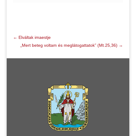
←
Elváltak imaestje
„Mert beteg voltam és meglátogattatok” (Mt.25,36)
→