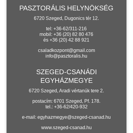
PASZTORÁLIS HELYNÖKSÉG
6720 Szeged, Dugonics tér 12.
tel: +36-62/311-216
mobil: +36 (20) 82 80 476
és +36 (20) 42 88 921
csaladkozpont@gmail.com
info@pasztoralis.hu
SZEGED-CSANÁDI
EGYHÁZMEGYE
6720 Szeged, Aradi vértanúk tere 2.
postacím: 6701 Szeged, Pf. 178.
tel.: +36-62/420-932
e-mail:
egyhazmegye@szeged-csanad.hu
www.szeged-csanad.hu