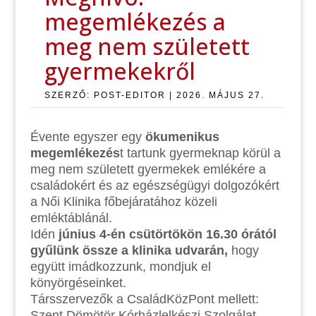
megemlékezés a
meg nem született
gyermekekről
SZERZŐ:
POST-EDITOR
|
2026. MÁJUS 27.
Évente egyszer egy
ökumenikus
megemlékezés
t tartunk gyermeknap körül a
meg nem született gyermekek emlékére a
családokért és az egészségügyi dolgozókért
a Női Klinika főbejáratához közeli
emléktáblánál.
Idén
június 4-én csütörtökön 16.30 órától
gyűlünk össze a klinika udvarán,
hogy
együtt imádkozzunk, mondjuk el
könyörgéseinket.
Társszervezők a CsaládKözPont mellett:
Szent Dömötör Kórházlelkészi Szolgálat,