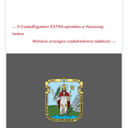
←
A CsaládEgyetem EXTRA ajándéka a Házasság
hetére
Mohácsi országos családreferens találkozó
→