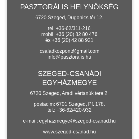
PASZTORÁLIS HELYNÖKSÉG
6720 Szeged, Dugonics tér 12.
tel: +36-62/311-216
mobil: +36 (20) 82 80 476
és +36 (20) 42 88 921
csaladkozpont@gmail.com
info@pasztoralis.hu
SZEGED-CSANÁDI
EGYHÁZMEGYE
6720 Szeged, Aradi vértanúk tere 2.
postacím: 6701 Szeged, Pf. 178.
tel.: +36-62/420-932
e-mail:
egyhazmegye@szeged-csanad.hu
www.szeged-csanad.hu