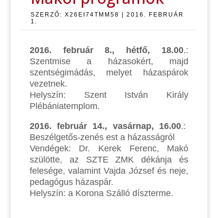
SZERZŐ:
X26EI74TMM58
|
2016. FEBRUÁR
1.
2016. február 8., hétfő, 18.00
.:
Szentmise a házasokért, majd
szentségimádás, melyet házaspárok
vezetnek.
Helyszín: Szent István Király
Plébániatemplom.
2016. február 14., vasárnap, 16.00
.:
Beszélgetős-zenés est a házasságról
Vendégek: Dr. Kerek Ferenc, Makó
szülötte, az SZTE ZMK dékánja és
felesége, valamint Vajda József és neje,
pedagógus házaspár.
Helyszín: a Korona Szálló díszterme.