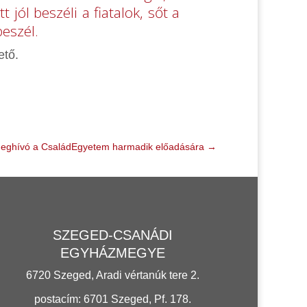
jól beszéli a fiatalok, sőt a
eszél.
ető.
eghívó a CsaládEgyetem harmadik előadására
→
SZEGED-CSANÁDI
EGYHÁZMEGYE
6720 Szeged, Aradi vértanúk tere 2.
postacím: 6701 Szeged, Pf. 178.