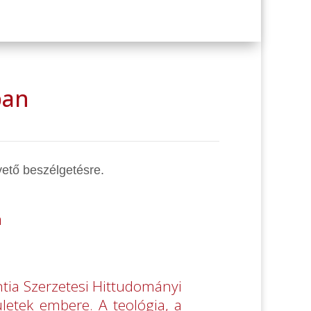
ban
ető beszélgetésre.
n
tia Szerzetesi Hittudományi
letek embere. A teológia, a