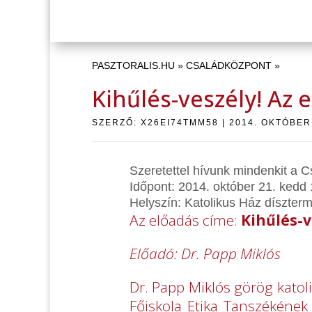
PASZTORALIS.HU
»
CSALÁDKÖZPONT
»
Kihűlés-veszély! Az
SZERZŐ:
X26EI74TMM58
|
2014. OKTÓBER
Szeretettel hívunk mindenkit a 
Időpont: 2014. október 21. kedd 
Helyszín: Katolikus Ház díszter
Az előadás címe:
Kihűlés-v
Előadó: Dr. Papp Miklós
Dr. Papp Miklós görög kato
Főiskola Etika Tanszékének