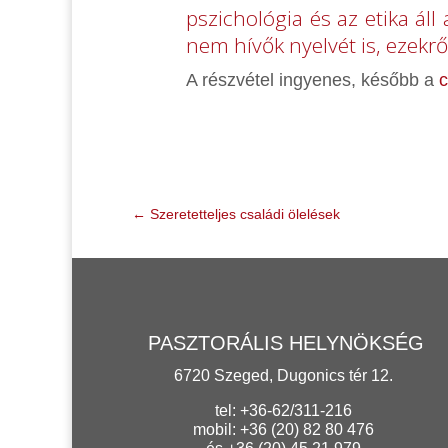
pszichológia és az etika áll
nem hívők nyelvét is, ezekrő
A részvétel ingyenes, később a
c
←
Szeretetteljes családi ölelések
PASZTORÁLIS HELYNÖKSÉG
6720 Szeged, Dugonics tér 12.
tel: +36-62/311-216
mobil: +36 (20) 82 80 476