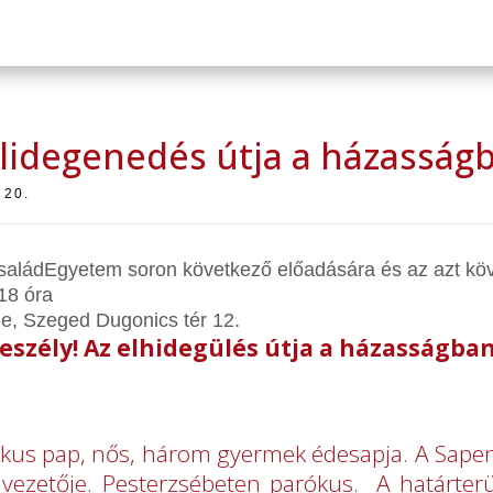
 elidegenedés útja a házasság
 20.
CsaládEgyetem soron következő előadására és az azt köv
18 óra
me, Szeged Dugonics tér 12.
eszély! Az elhidegülés útja a házasságba
likus pap, nős, három gyermek édesapja. A Sapen
 vezetője. Pesterzsébeten parókus. A határterü