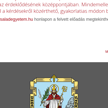
 az érdeklődésének középpontjában. Mindemellett 
l a kérdésekről közérthető, gyakorlatias módon b
saladegyetem.hu
honlapon a felvett előadás megtekinth
M