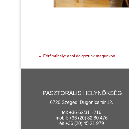
←
Férfiműhely: ahol dolgozunk magunkon
PASZTORÁLIS HELYNÖKSÉG
6720 Szeged, Dugonics tér 12.
tel: +36-62/311-216
mobil: +36 (20) 82 80 476
és +36 (20) 45 21 979