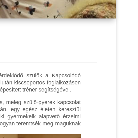
érdeklődő szülők a Kapcsolódó
után kiscsoportos foglalkozáson
pesített tréner segítségével.
os, meleg szülő-gyerek kapcsolat
tán, egy egész életen keresztül
ki gyermekeik alapvető érzelmi
s hogyan teremtsék meg maguknak