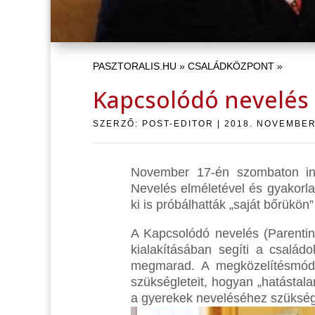
PASZTORALIS.HU
»
CSALÁDKÖZPONT
»
Kapcsolódó nevelés
SZERZŐ:
POST-EDITOR
|
2018. NOVEMBER
November 17-én szombaton int
Nevelés elméletével és gyakorl
ki is próbálhatták „saját bőrükö
A Kapcsolódó nevelés (Parenti
kialakításában segíti a család
megmarad. A megközelítésmód m
szükségleteit, hogyan „hatásta
a gyerekek neveléséhez szüksé