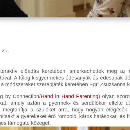
 20.
eraktív előadás keretében ismerkedhettek meg az 
atával. A főleg kisgyermekes édesanyák és édesapák dél
n” a módszereket szerepjáték keretében Egri Zsuzsanna ké
ng by Connection/
Hand in Hand Parenting
) olyan szor
okat, amely aztán a gyermek- és serdülőkor eltelte u
egtanítja a szülőket arra, hogy hogyan elégítsék 
lanítsák” a gyerekeket érő romboló, káros hatásokat, é
ges támogató közeget.