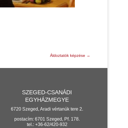
Áldoztatók képzése
→
SZEGED-CSANÁDI
EGYHÁZMEGYE
6720 Szeged, Aradi vértanúk tere 2.
postacím: 6701 Szeged, Pf. 178.
tel.: +36-62/420-932