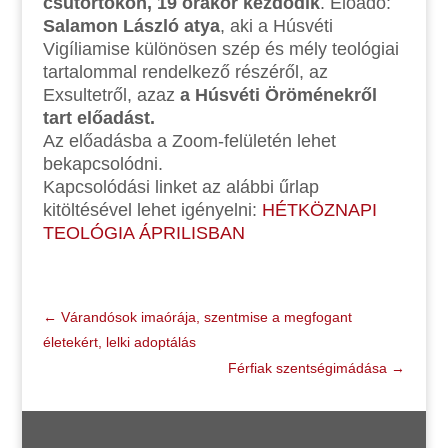
csütörtökön, 19 órakor kezdődik
. Előadó:
Salamon László atya
, aki a Húsvéti
Vigíliamise különösen szép és mély teológiai
tartalommal rendelkező részéről, az
Exsultetről, azaz
a Húsvéti Öröménekről
tart előadást.
Az előadásba a Zoom-felületén lehet
bekapcsolódni.
Kapcsolódási linket az alábbi űrlap
kitöltésével lehet igényelni:
HÉTKÖZNAPI
TEOLÓGIA ÁPRILISBAN
←
Várandósok imaórája, szentmise a megfogant
életekért, lelki adoptálás
Férfiak szentségimádása
→