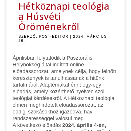
Hétköznapi teológia
a Húsvéti
Öröménekről
SZERZŐ:
POST-EDITOR
|
2024. MÁRCIUS
26.
Áprilisban folytatódik a Pasztorális
Helynökség által indított online
előadássorozat, amelynek célja, hogy felnőtt
keresztények is tanulhassanak a hitünk
tartalmáról. Alaptémákat érint egy-egy
előadás, amely közérthető nyelven szól
teológiai kérdésekről. A Hétköznapi teológia
címen meghirdetett előadássorozat, az
eddigi szokásokhoz igazodva, havi
rendszerességgel valósul meg.
A következő előadás
2024. április 4-én,