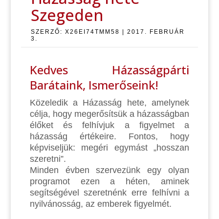
Szegeden
SZERZŐ:
X26EI74TMM58
|
2017. FEBRUÁR
3.
Kedves Házasságpárti
Barátaink, Ismerőseink!
Közeledik a Házasság hete, amelynek
célja, hogy megerősítsük a házasságban
élőket és felhívjuk a figyelmet a
házasság értékeire. Fontos, hogy
képviseljük: megéri egymást „hosszan
szeretni”.
Minden évben szervezünk egy olyan
programot ezen a héten, aminek
segítségével szeretnénk erre felhívni a
nyilvánosság, az emberek figyelmét.