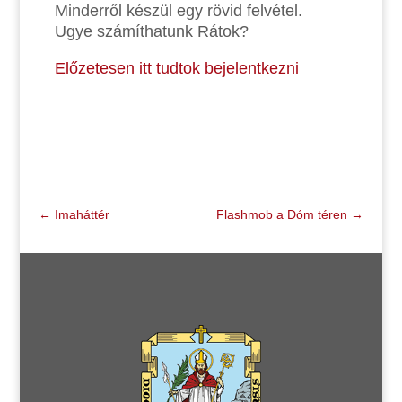
Minderről készül egy rövid felvétel.
Ugye számíthatunk Rátok?
Előzetesen itt tudtok bejelentkezni
←
Imaháttér
Flashmob a Dóm téren
→