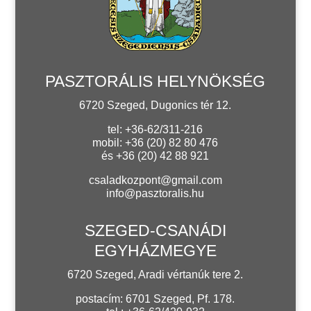
PASZTORÁLIS HELYNÖKSÉG
6720 Szeged, Dugonics tér 12.
tel: +36-62/311-216
mobil: +36 (20) 82 80 476
és +36 (20) 42 88 921
csaladkozpont@gmail.com
info@pasztoralis.hu
SZEGED-CSANÁDI
EGYHÁZMEGYE
6720 Szeged, Aradi vértanúk tere 2.
postacím: 6701 Szeged, Pf. 178.