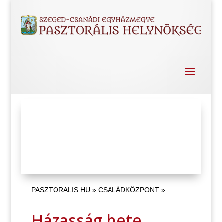
PASZTORALIS.HU
»
CSALÁDKÖZPONT
»
Házasság hete