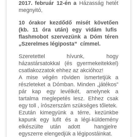
2017. február 12-én a
Házasság hetét
megnyitó,
10 órakor kezdődő misét követően
(kb. 11 óra után) egy vidám lufis
flashmobot szervezünk a Dóm téren
„Szerelmes légiposta” címmel.
Szeretettel hívunk, hogy
házastársatokkal (és gyermekeitekkel)
csatlakozzatok ehhez az akcióhoz!
A mise végén röviden ismertetjük a
részleteket a Dómban. Minden „játékos”
pár kap egy levélkét, amelynek a
tartalma meglepetés lesz. Ehhez csak
egy toll , írószerszám szükséges tőletek.
Ezután kimegyünk a térre, kezünkbe
kapunk egy lufit és a légi-küldemény
elkészülte után adott hangjelre
egyszerre elengedjük a légipostáinkat.