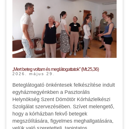
„Mert beteg voltam és meglátogattatok” (Mt.25,36)
2026. május 29.
Beteglátogató önkéntesek felkészítése indult
egyházmegyénkben a Pasztorális
Helynökség Szent Dömötör Kórházlelkészi
Szolgálat szervezésében. Szívet melengető,
hogy a kórházban fekvő betegek
megszólítására, figyelmes meghallgatására,
velük való szeretetteli, tapintatos...