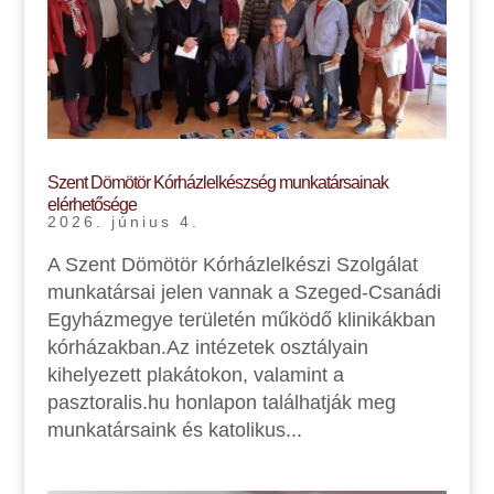
Szent Dömötör Kórházlelkészség munkatársainak
elérhetősége
2026. június 4.
A Szent Dömötör Kórházlelkészi Szolgálat
munkatársai jelen vannak a Szeged-Csanádi
Egyházmegye területén működő klinikákban
kórházakban.Az intézetek osztályain
kihelyezett plakátokon, valamint a
pasztoralis.hu honlapon találhatják meg
munkatársaink és katolikus...