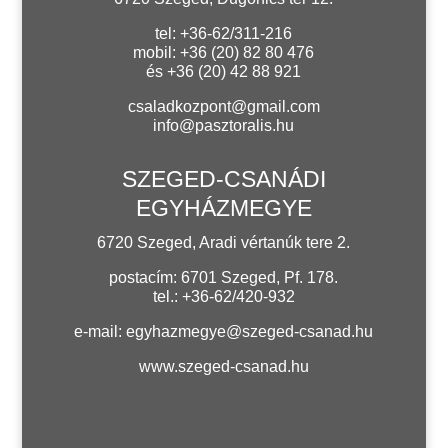
tel: +36-62/311-216
mobil: +36 (20) 82 80 476
és +36 (20) 42 88 921
csaladkozpont@gmail.com
info@pasztoralis.hu
SZEGED-CSANÁDI
EGYHÁZMEGYE
6720 Szeged, Aradi vértanúk tere 2.
postacím: 6701 Szeged, Pf. 178.
tel.: +36-62/420-932
e-mail:
egyhazmegye@szeged-csanad.hu
www.szeged-csanad.hu