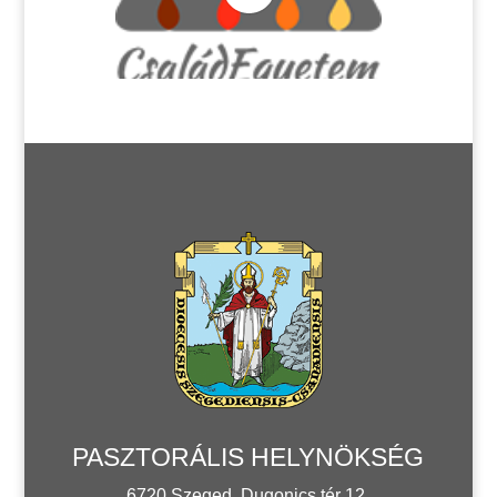
PASZTORÁLIS HELYNÖKSÉG
6720 Szeged, Dugonics tér 12.