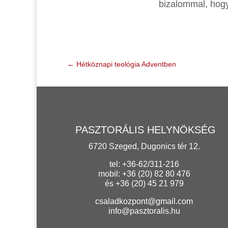
bizalommal, hog
←
Hétköznapi teológia Adventben
PASZTORÁLIS HELYNÖKSÉG
6720 Szeged, Dugonics tér 12.
tel: +36-62/311-216
mobil: +36 (20) 82 80 476
és +36 (20) 45 21 979
csaladkozpont@gmail.com
info@pasztoralis.hu