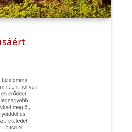
ásáért
s bizalommal
mint én, hol van
 és erőddel
a legnagyobb
ítsd meg őt,
nyeiddel és
zeretetedet!
 Töltsd el