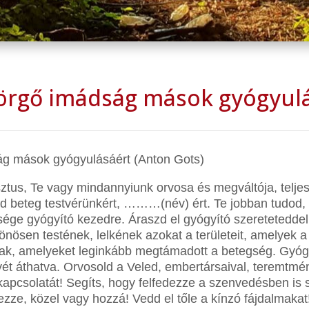
rgő imádság mások gyógyul
g mások gyógyulásáért (Anton Gots)
ztus, Te vagy mindannyiunk orvosa és megváltója, telje
 beteg testvérünkért, ………(név) ért. Te jobban tudod, 
ége gyógyító kezedre. Áraszd el gyógyító szereteteddel
lönösen testének, lelkének azokat a területeit, amelyek 
ak, amelyeket leginkább megtámadott a betegség. Gyógy
ét áthatva. Orvosold a Veled, embertársaival, teremtmé
apcsolatát! Segíts, hogy felfedezze a szenvedésben is s
zze, közel vagy hozzá! Vedd el tőle a kínzó fájdalmakat!