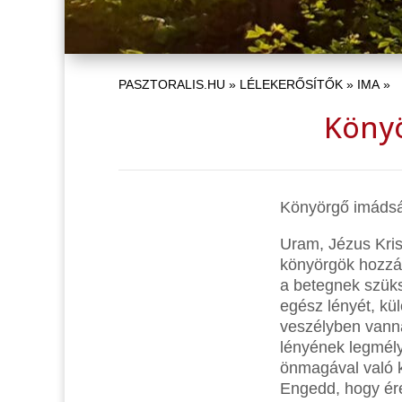
PASZTORALIS.HU
»
LÉLEKERŐSÍTŐK
»
IMA
»
Könyö
Könyörgő imádsá
Uram, Jézus Kris
könyörgök hozzád
a betegnek szüks
egész lényét, kü
veszélyben vann
lényének legmély
önmagával való k
Engedd, hogy ére