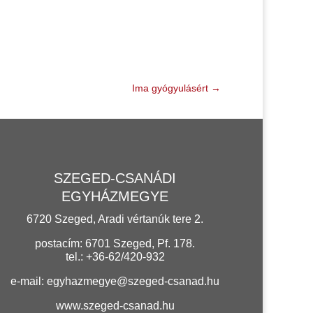
Ima gyógyulásért
→
SZEGED-CSANÁDI
EGYHÁZMEGYE
6720 Szeged, Aradi vértanúk tere 2.
postacím: 6701 Szeged, Pf. 178.
tel.: +36-62/420-932
e-mail:
egyhazmegye@szeged-csanad.hu
www.szeged-csanad.hu