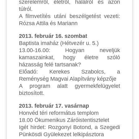
szerelemről, életről, halálról és azon
túlról.
A filmvetítés utáni beszélgetést vezeti:
Rózsa Attila és Mariann
2013. február 16. szombat
Baptista imaház (Hétvezér u. 5.)
13.00-16.00: Hogyan neveljük
kamaszainkat, hogy életre szóló
házasság felé tartsanak?
Előadó: Kerekes Szabolcs, a
Reménység Magvai Alapítvány képzője
A program alatt gyermekfelügyelet
biztosított.
2013. február 17. vasárnap
Honvéd téri református templom
18.00 Ökumenikus Záróistentisztelet
Igét hirdet: Rozgonyi Botond, a Szegedi
Pünkösdi Gyülekezet lelkipásztora