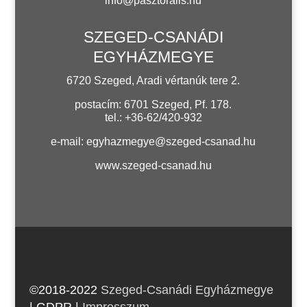
info@pasztoralis.hu
SZEGED-CSANÁDI
EGYHÁZMEGYE
6720 Szeged, Aradi vértanúk tere 2.
postacím: 6701 Szeged, Pf. 178.
tel.: +36-62/420-932
e-mail:
egyhazmegye@szeged-csanad.hu
www.szeged-csanad.hu
©2018-2022
Szeged-Csanádi Egyházmegye
| GDPR
|
Impresszum