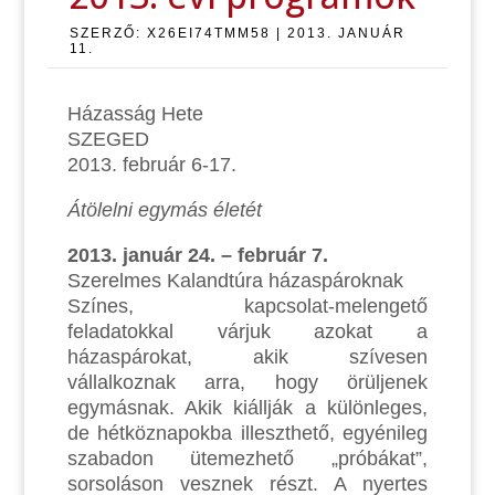
SZERZŐ:
X26EI74TMM58
|
2013. JANUÁR
11.
Házasság Hete
SZEGED
2013. február 6-17.
Átölelni egymás életét
2013. január 24. – február 7.
Szerelmes Kalandtúra házaspároknak
Színes, kapcsolat-melengető
feladatokkal várjuk azokat a
házaspárokat, akik szívesen
vállalkoznak arra, hogy örüljenek
egymásnak. Akik kiállják a különleges,
de hétköznapokba illeszthető, egyénileg
szabadon ütemezhető „próbákat”,
sorsoláson vesznek részt. A nyertes