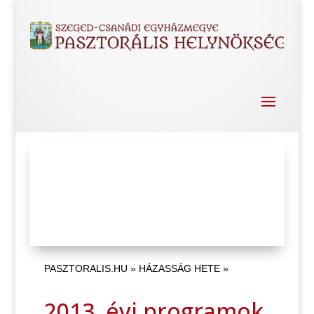
PASZTORALIS.HU
»
HÁZASSÁG HETE
»
2013. évi programok