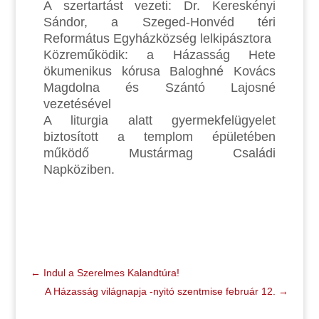
A szertartást vezeti: Dr. Kereskényi
Sándor, a Szeged-Honvéd téri
Református Egyházközség lelkipásztora
Közreműködik: a Házasság Hete
ökumenikus kórusa Baloghné Kovács
Magdolna és Szántó Lajosné
vezetésével
A liturgia alatt gyermekfelügyelet
biztosított a templom épületében
működő Mustármag Családi
Napköziben.
←
Indul a Szerelmes Kalandtúra!
A Házasság világnapja -nyitó szentmise február 12.
→