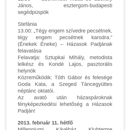
János, esztergom-budapesti
segédpüspök
Stefánia
13.00: „Tégy engem szívedre pecsétnek,
tégy engem pecsétnek karodra.”
(Énekek Éneke) – Házasok Padjának
felavatása
Felavatja: Sztupkai Mihály, metodista
lelkész és Kondé Lajos, pasztorális
helynök
Közreműködik: Tóth Gábor és felesége
Goda Kata, a Szeged Táncegyüttes
néptánc oktatói.
Az avató után házaspároknak
fényképezkedési lehetőség a Házasok
Padján!
2013. február 11. hétfő
Millenniumi Kávéház Klubterme