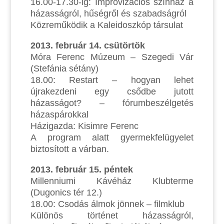
16.00-17.30-ig: Improvizációs színház a
házasságról, hűségről és szabadságról
Közreműködik a Kaleidoszkóp társulat
2013. február 14. csütörtök
Móra Ferenc Múzeum – Szegedi Vár
(Stefánia sétány)
18.00: Restart – hogyan lehet
újrakezdeni egy csődbe jutott
házasságot? – fórumbeszélgetés
házaspárokkal
Házigazda: Kisimre Ferenc
A program alatt gyermekfelügyelet
biztosított a várban.
2013. február 15. péntek
Millenniumi Kávéház Klubterme
(Dugonics tér 12.)
18.00: Csodás álmok jönnek – filmklub
Különös történet házasságról,