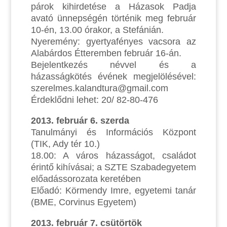
párok kihirdetése a Házasok Padja
avató ünnepségén történik meg február
10-én, 13.00 órakor, a Stefánián.
Nyeremény: gyertyafényes vacsora az
Alabárdos Étteremben február 16-án.
Bejelentkezés névvel és a
házasságkötés évének megjelölésével:
szerelmes.kalandtura@gmail.com
Érdeklődni lehet: 20/ 82-80-476
2013. február 6. szerda
Tanulmányi és Információs Központ
(TIK, Ady tér 10.)
18.00: A város házasságot, családot
érintő kihívásai; a SZTE Szabadegyetem
előadássorozata keretében
Előadó: Körmendy Imre, egyetemi tanár
(BME, Corvinus Egyetem)
2013. február 7. csütörtök