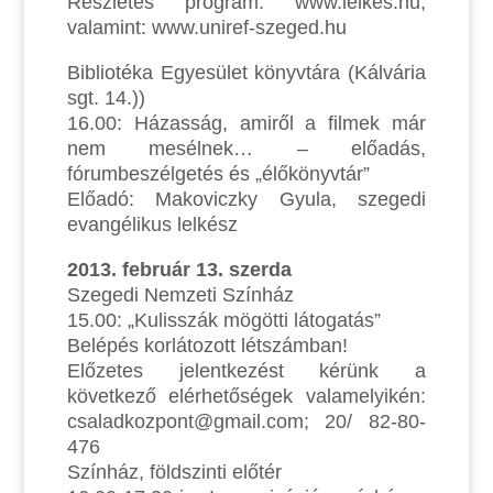
Részletes program: www.lelkes.hu,
valamint: www.uniref-szeged.hu
Bibliotéka Egyesület könyvtára (Kálvária
sgt. 14.))
16.00: Házasság, amiről a filmek már
nem mesélnek… – előadás,
fórumbeszélgetés és „élőkönyvtár”
Előadó: Makoviczky Gyula, szegedi
evangélikus lelkész
2013. február 13. szerda
Szegedi Nemzeti Színház
15.00: „Kulisszák mögötti látogatás”
Belépés korlátozott létszámban!
Előzetes jelentkezést kérünk a
következő elérhetőségek valamelyikén:
csaladkozpont@gmail.com; 20/ 82-80-
476
Színház, földszinti előtér