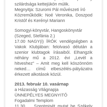
szilárdsága kettejükön múlik.
Megnyitja: Szuromi Pál művészeti író
Közreműködik: Noé Veronika, Doszpod
Kristóf és Kerényi Mariann
Somogyi-könyvtár, Hangoskönyvtár
(Szeged, Stefánia 2.)
17.00 NAGY(i) ÍRÓK vendégségben a
Vakok Klubjában: felolvasó délután a
szenior klubtagok írásaiból. Elhangzik
néhány mű a 2012. évi „Levél a
hitveshez” – Amit meg kell köszönnöm
neked… című elbeszélés-pályázatra
érkezett alkotások közül.
2013. február 10. vasárnap
a Házasság Világnapja
ÜNNEPÉLYES MEGNYITÓ
Fogadalmi Templom
11.30 Szentmisét mutat be Székely