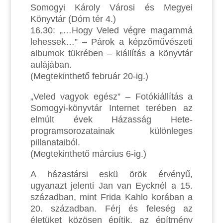
Somogyi Károly Városi és Megyei
Könyvtár (Dóm tér 4.)
16.30: „…Hogy Veled végre magammá
lehessek…” – Párok a képzőművészeti
albumok tükrében – kiállítás a könyvtár
aulájában.
(Megtekinthető február 20-ig.)
„Veled vagyok egész” – Fotókiállítás a
Somogyi-könyvtár Internet terében az
elmúlt évek Házasság Hete-
programsorozatainak különleges
pillanataiból.
(Megtekinthető március 6-ig.)
A házastársi eskü örök érvényű,
ugyanazt jelenti Jan van Eycknél a 15.
században, mint Frida Kahlo korában a
20. században. Férj és feleség az
életüket közösen építik, az építmény