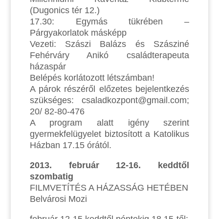
(Dugonics tér 12.)
17.30: Egymás tükrében –
Párgyakorlatok másképp
Vezeti: Szászi Balázs és Szásziné
Fehérváry Anikó családterapeuta
házaspár
Belépés korlátozott létszámban!
A párok részéről előzetes bejelentkezés
szükséges: csaladkozpont@gmail.com;
20/ 82-80-476
A program alatt igény szerint
gyermekfelügyelet biztosított a Katolikus
Házban 17.15 órától.
2013. február 12-16. keddtől
szombatig
FILMVETÍTÉS A HÁZASSÁG HETÉBEN
Belvárosi Mozi
február 12-15 keddtől péntekig 18.15-től: