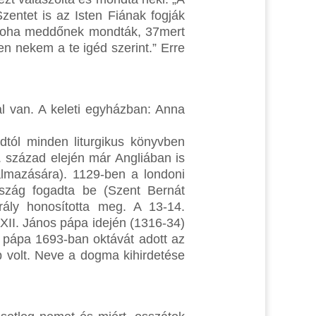
zentet is az Isten Fiának fogják
, noha meddőnek mondták, 37mert
en nekem a te igéd szerint.” Erre
al van. A keleti egyházban: Anna
dtól minden liturgikus könyvben
. század elején már Angliában is
almazására). 1129-ben a londoni
rszág fogadta be (Szent Bernát
rály honosította meg. A 13-14.
XII. János pápa idején (1316-34)
e pápa 1693-ban oktávát adott az
 volt. Neve a dogma kihirdetése