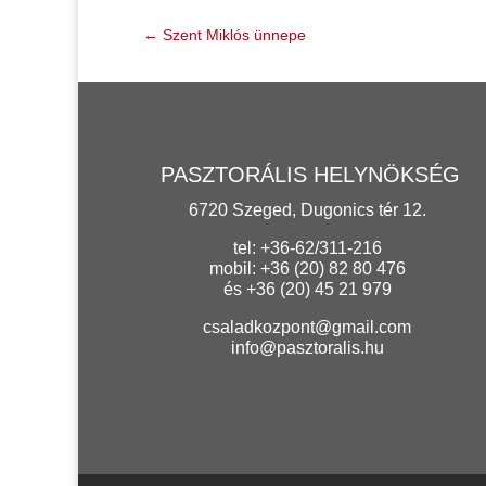
←
Szent Miklós ünnepe
PASZTORÁLIS HELYNÖKSÉG
6720 Szeged, Dugonics tér 12.
tel: +36-62/311-216
mobil: +36 (20) 82 80 476
és +36 (20) 45 21 979
csaladkozpont@gmail.com
info@pasztoralis.hu