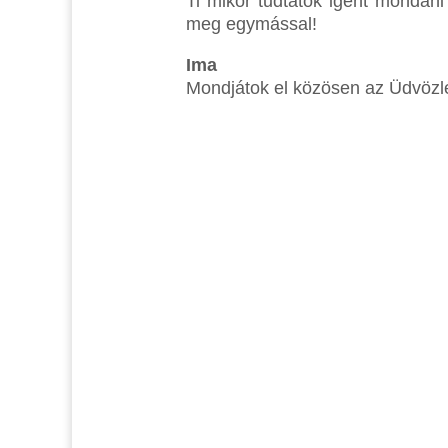
Ti mikor tudtatok igent mondan
meg egymással!
Ima
Mondjátok el közösen az Üdvözlég