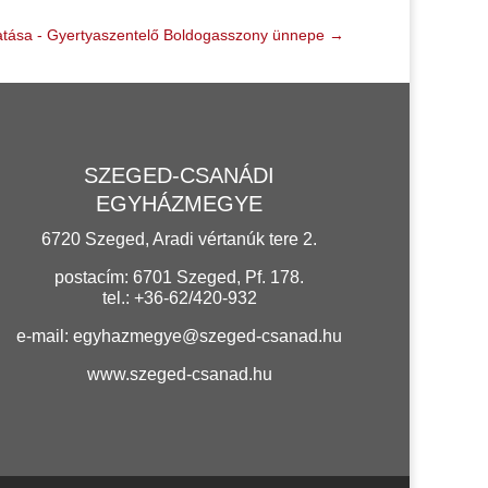
tása - Gyertyaszentelő Boldogasszony ünnepe
→
SZEGED-CSANÁDI
EGYHÁZMEGYE
6720 Szeged, Aradi vértanúk tere 2.
postacím: 6701 Szeged, Pf. 178.
tel.: +36-62/420-932
e-mail:
egyhazmegye@szeged-csanad.hu
www.szeged-csanad.hu