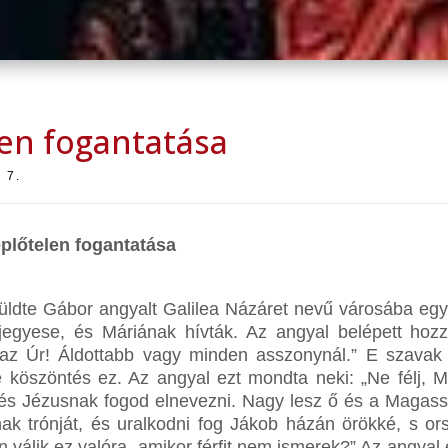
len fogantatása
 7.
plőtelen fogantatása
küldte Gábor angyalt Galilea Názáret nevű városába egy
a jegyese, és Máriának hívták. Az angyal belépett hozz
az Úr! Áldottabb vagy minden asszonynál.” E szavak h
e köszöntés ez. Az angyal ezt mondta neki: „Ne félj, Má
 és Jézusnak fogod elnevezni. Nagy lesz ő és a Magassá
dnak trónját, és uralkodni fog Jákob házán örökké, s o
válik ez valóra, amikor férfit nem ismerek?” Az angyal 