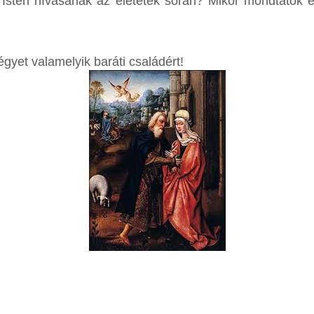
i Isten hívásának az életetek során? Mikor mondtatok e
yet valamelyik baráti családért!