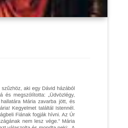
 szűzhöz, aki egy Dávid házából
á és megszólította: „Üdvözlégy,
allatára Mária zavarba jött, és
ria! Kegyelmet találtál Istennél.
gbeli Fiának fogják hívni. Az Úr
rszágának nem lesz vége.” Mária
ezt válaszolta és mondta neki: „A