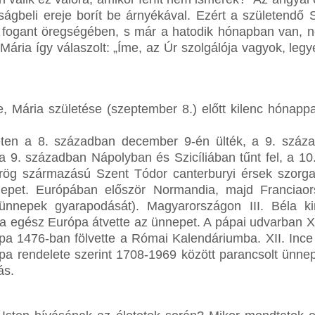
ságbeli ereje borít be árnyékával. Ezért a születendő S
is fogant öregségében, s már a hatodik hónapban van
Mária így válaszolt: „Íme, az Úr szolgálója vagyok, legy
, Mária születése (szeptember 8.) előtt kilenc hónapp
eten a 8. században december 9-én ülték, a 9. száza
a 9. században Nápolyban és Szicíliában tűnt fel, a 10
örög származású Szent Tódor canterburyi érsek szorg
nnepet. Európában először Normandia, majd Franciao
ünnepek gyarapodását). Magyarországon III. Béla ki
a egész Európa átvette az ünnepet. A pápai udvarban X
ápa 1476-ban fölvette a Római Kalendáriumba. XII. Inc
a rendelete szerint 1708-1969 között parancsolt ünnep
ás.