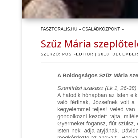
PASZTORALIS.HU
»
CSALÁDKÖZPONT
»
Szűz Mária szeplőte
SZERZŐ:
POST-EDITOR
|
2018. DECEMBER
A Boldogságos Szűz Mária sze
Szentírási szakasz (Lk 1, 26-38)
A hatodik hónapban az Isten el
való férfinak, Józsefnek volt 
kegyelemmel teljes! Veled van 
gondolkozni kezdett rajta, mifél
Gyermeket fogansz, fiút szülsz,
Isten neki adja atyjának, Dávi
megkérdezte az angyalt: „Hogyan 