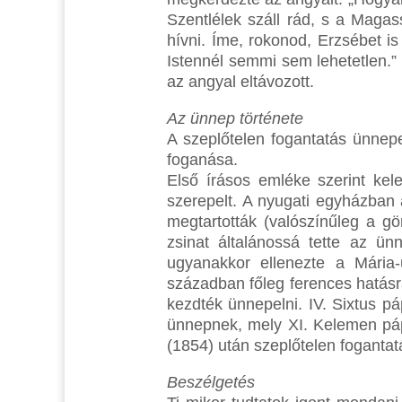
Szentlélek száll rád, s a Magas
hívni. Íme, rokonod, Erzsébet 
Istennél semmi sem lehetetlen.” 
az angyal eltávozott.
Az ünnep története
A szeplőtelen fogantatás ünnepe
foganása.
Első írásos emléke szerint kel
szerepelt. A nyugati egyházban 
megtartották (valószínűleg a g
zsinat általánossá tette az ü
ugyanakkor ellenezte a Mária-
században főleg ferences hatásr
kezdték ünnepelni. IV. Sixtus p
ünnepnek, mely XI. Kelemen páp
(1854) után szeplőtelen fogantat
Beszélgetés