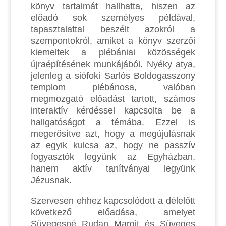
könyv tartalmát hallhatta, hiszen az
előadó sok személyes példával,
tapasztalattal beszélt azokról a
szempontokról, amiket a könyv szerzői
kiemeltek a plébániai közösségek
újraépítésének munkájából. Nyéky atya,
jelenleg a siófoki Sarlós Boldogasszony
templom plébánosa, valóban
megmozgató előadást tartott, számos
interaktív kérdéssel kapcsolta be a
hallgatóságot a témába. Ezzel is
megerősítve azt, hogy a megújulásnak
az egyik kulcsa az, hogy ne passzív
fogyasztók legyünk az Egyházban,
hanem aktív tanítványai legyünk
Jézusnak.
Szervesen ehhez kapcsolódott a délelőtt
következő előadása, amelyet
Süvegesné Rudan Margit és Süveges