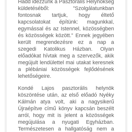
Hadd idézzünk a Pasztorális Helynökség
küldetéséből: ”Szolgálatunkban
fontosnak tartjuk, hogy éltető
kapcsolatokat építünk: magunkkal,
egymással és az Istennel, közösségben
és közösségek között.” Ennek jegyében
került megrendezésre ez a nap a
szegedi Katolikus Házban. Olyan
előadókat hívtak meg a szervezők, akik
megújult lendülettel mai utakat keresnek
a plébániai közösségek fejlődésének
lehetőségeire.
Kondé Lajos pasztorális helynök
köszöntése után, az első előadó Nyéky
Kálmán atya volt, aki a nagysikerű
Újraépítve című könyv kapcsán beszélt
arról, hogy mit is jelent a közösségek
megújulása a nyugati Egyházban.
Természetesen a hallgatóság nem a