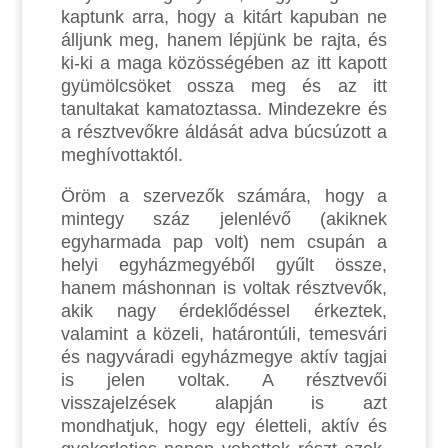
kaptunk arra, hogy a kitárt kapuban ne
álljunk meg, hanem lépjünk be rajta, és
ki-ki a maga közösségében az itt kapott
gyümölcsöket ossza meg és az itt
tanultakat kamatoztassa. Mindezekre és
a résztvevőkre áldását adva búcsúzott a
meghívottaktól.
Öröm a szervezők számára, hogy a
mintegy száz jelenlévő (akiknek
egyharmada pap volt) nem csupán a
helyi egyházmegyéből gyűlt össze,
hanem máshonnan is voltak résztvevők,
akik nagy érdeklődéssel érkeztek,
valamint a közeli, határontúli, temesvári
és nagyváradi egyházmegye aktív tagjai
is jelen voltak. A résztvevői
visszajelzések alapján is azt
mondhatjuk, hogy egy életteli, aktív és