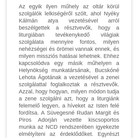
Az egyik ilyen műhely az oltár körül
szolgálók lelkiségéről szólt, ahol Nyéky
Kálmán atya vezetésével arról
beszélgettek a résztvevők, hogy a
liturgiában tevékenykedő világiak
szolgálata mennyire fontos, milyen
nehézségei és örömei vannak ennek, és
milyen missziós hatásai lehetnek. Ehhez
kapcsolódva egy másik műhelyen a
Helynökség munkatársának, Bucskóné
Lehota Ágotának a vezetésével a zenei
szolgálattal foglalkoztak a résztvevők.
Azzal, hogy hogyan, milyen módon tudja
a zene szolgálni azt, hogy a liturgiánk
felemelő legyen, a híveket az Isten felé
fordítsa. A Süvegesné Rudan Margit és
Piros Adorján vezette kiscsoportos
munka az NCD rendszerében igyekezte
elmélyíteni az érdeklődőket. Egyrészt