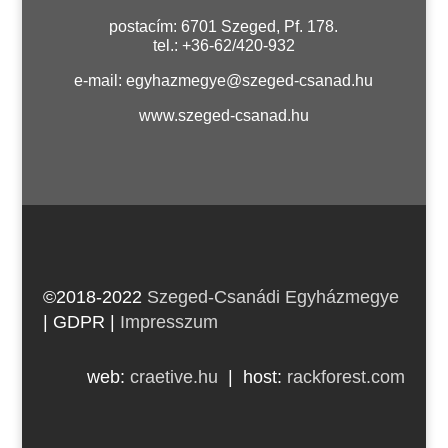
postacím: 6701 Szeged, Pf. 178.
tel.: +36-62/420-932
e-mail:
egyhazmegye@szeged-csanad.hu
www.szeged-csanad.hu
©2018-2022
Szeged-Csanádi Egyházmegye
| GDPR
|
Impresszum
web:
craetive.hu
| host:
rackforest.com