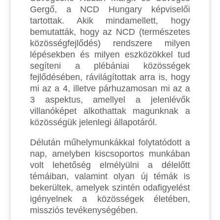
Gergő, a NCD Hungary képviselői
tartottak. Akik mindamellett, hogy
bemutatták, hogy az NCD (természetes
közösségfejlődés) rendszere milyen
lépésekben és milyen eszközökkel tud
segíteni a plébániai közösségek
fejlődésében, rávilágítottak arra is, hogy
mi az a 4, illetve párhuzamosan mi az a
3 aspektus, amellyel a jelenlévők
villanóképet alkothattak magunknak a
közösségük jelenlegi állapotáról.
Délután műhelymunkákkal folytatódott a
nap, amelyben kiscsoportos munkában
volt lehetőség elmélyülni a délelőtt
témáiban, valamint olyan új témák is
bekerültek, amelyek szintén odafigyelést
igényelnek a közösségek életében,
missziós tevékenységében.