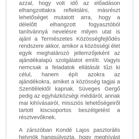
azzal, hogy volt idő az előadáson
elhangzottakra reflektálni, másrészt
lehetőséget mutatott arra, hogy a
délelőtt elhangzott fogyasztóból
tanítvánnyá nevelésre milyen utat is
ajánl a Természetes Közösségfejlődés
rendszere akkor, amikor a közösségi élet
egyik meghatározó jellemzőjeként az
ajándékalapú szolgálatot említi. Vagyis
nemcsak a feladatok ellátását tűzi ki
célul, hanem épít azokra az
ajándékokra, amiket a közösség tagjai a
Szentlélektől kapnak. Süveges Gergő
pedig az egyházközségi médiáról, annak
mai kihívásairól, missziós lehetőségeiről
tartott kiscsoportos beszélgetést a
résztvevőknek.
A zárszóban Kondé Lajos pasztorális
helynök hangsúlyozta, hogy meghívást