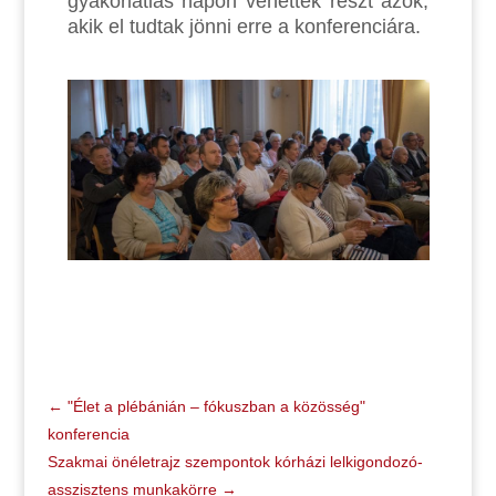
gyakorlatias napon vehettek részt azok,
akik el tudtak jönni erre a konferenciára.
←
"Élet a plébánián – fókuszban a közösség"
konferencia
Szakmai önéletrajz szempontok kórházi lelkigondozó-
asszisztens munkakörre
→